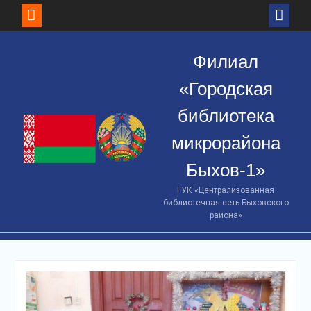
Skip
to
Филиал
content
«Городская
библиотека
микрорайона
Быхов-1»
ГУК «Централизованная
библиотечная сеть Быховского
района»