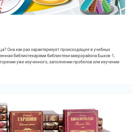
ица? Она как раз характеризует происходящее в учебных
ленная библиотекарями библиотеки микрорайона Быхов-1,
торении уже изученного, заполнении пробелов или изучении