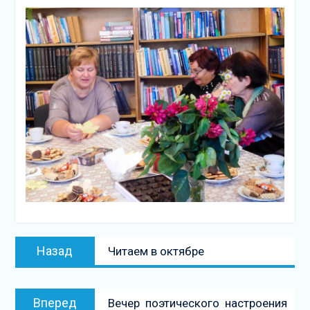
Навигация
Предыдущая
Назад
Читаем в октябре
по
запись:
записям
Следующая
Вперед
Вечер поэтического настроения