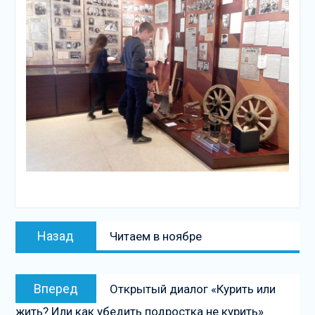
Навигация
Предыдущая
Назад
Читаем в ноябре
по
запись:
записям
Следующая
Вперед
Открытый диалог «Курить или
запись:
жить? Или как убедить подростка не курить»